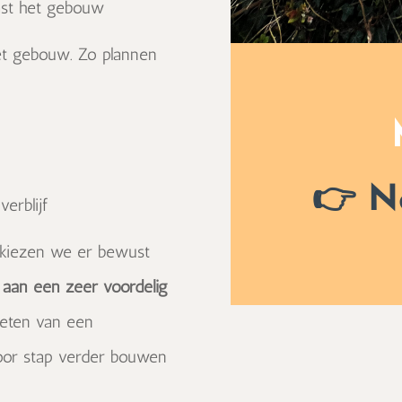
ast het gebouw
het gebouw. Zo plannen
👉 N
erblijf
, kiezen we er bewust
n
aan een zeer voordelig
ieten van een
 voor stap verder bouwen