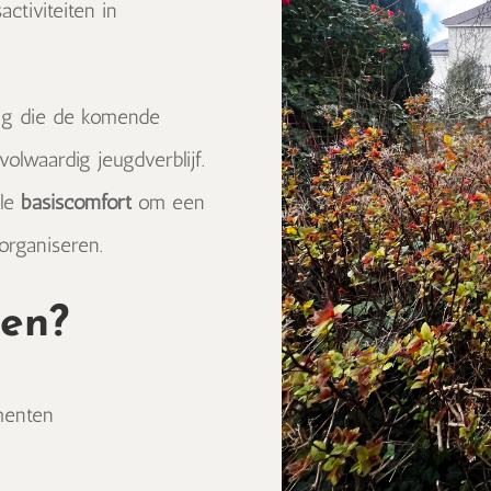
ctiviteiten in
ng die de komende
olwaardig jeugdverblijf.
lle
basiscomfort
om een
rganiseren.
ten?
menten