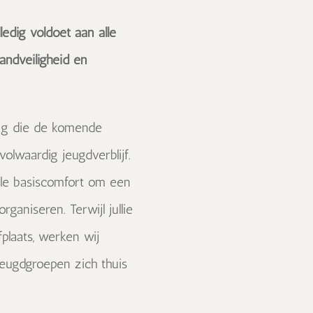
lledig voldoet aan alle
andveiligheid en
ng die de komende
olwaardig jeugdverblijf.
lle basiscomfort om een
aniseren. Terwijl jullie
fplaats, werken wij
jeugdgroepen zich thuis