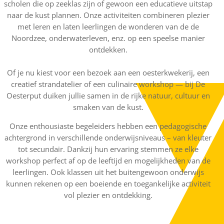
scholen die op zeeklas zijn of gewoon een educatieve uitstap
naar de kust plannen. Onze activiteiten combineren plezier
met leren en laten leerlingen de wonderen van de de
Noordzee, onderwaterleven, enz. op een speelse manier
ontdekken.
Of je nu kiest voor een bezoek aan een oesterkwekerij, een
creatief strandatelier of een culinaire workshop — bij De
Oesterput duiken jullie samen in de rijke natuur, cultuur en
smaken van de kust.
Onze enthousiaste begeleiders hebben een pedagogische
achtergrond in verschillende onderwijsniveaus – van kleuter
tot secundair. Dankzij hun ervaring stemmen ze elke
workshop perfect af op de leeftijd en mogelijkheden van de
leerlingen. Ook klassen uit het buitengewoon onderwijs
kunnen rekenen op een boeiende en toegankelijke activiteit
vol plezier en ontdekking.